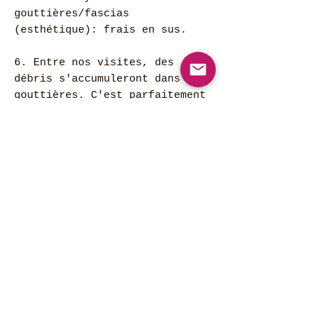
gouttières/fascias
(esthétique): frais en sus.
6. Entre nos visites, des
débris s'accumuleront dans vos
gouttières. C'est parfaitement
normal. Grâce à notre
technologie et notre
méthodologie, l'eau pourra
continuer à bien s'évacuer. Si
vos gouttières débordent, c'est
le moment de nous écrire et de
profiter de la garantie anti-
débordement.
7. Les interventions durant
l'hiver ne sont pas possibles.
Période d'activité: Fin avril à
mi-novembre.