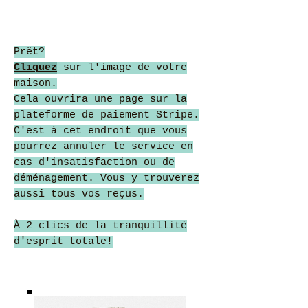
Prêt?
Cliquez
sur l'image de votre
maison.
Cela ouvrira une page sur la
plateforme de paiement Stripe.
C'est à cet endroit que vous
pourrez annuler le service en
cas d'insatisfaction ou de
déménagement. Vous y trouverez
aussi tous vos reçus.
À 2 clics de la tranquillité
d'esprit totale!