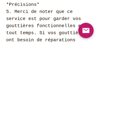
*Précisions*
5. Merci de noter que ce
service est pour garder vos
gouttières fonctionnelles en
tout temps. Si vos gouttières
ont besoin de réparations
majeures ou si vous voulez
faire nettoyer l'extérieur des
gouttières/fascias
(esthétique): frais en sus.
6. Entre nos visites, des
débris s'accumuleront dans vos
gouttières. C'est parfaitement
normal. Grâce à notre
technologie et notre
méthodologie, l'eau pourra
continuer à bien s'évacuer. Si
vos gouttières débordent, c'est