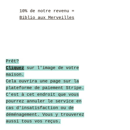
10% de notre revenu =
Biblio aux Merveilles
Prêt?
Cliquez
sur l'image de votre
maison.
Cela ouvrira une page sur la
plateforme de paiement Stripe.
C'est à cet endroit que vous
pourrez annuler le service en
cas d'insatisfaction ou de
déménagement. Vous y trouverez
aussi tous vos reçus.