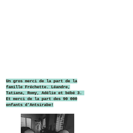
Un gros merci de la part de la
famille Fréchette. Léandre,
Tatiana, Romy, Adélie et bébé 3.
Et merci de la part des 90 000
enfants d'Antsirabe!