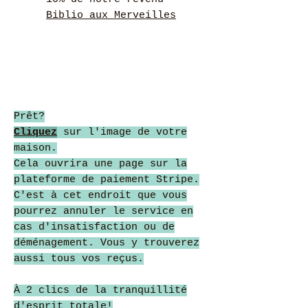
Biblio aux Merveilles
Prêt?
Cliquez
sur l'image de votre
maison.
Cela ouvrira une page sur la
plateforme de paiement Stripe.
C'est à cet endroit que vous
pourrez annuler le service en
cas d'insatisfaction ou de
déménagement. Vous y trouverez
aussi tous vos reçus.
À 2 clics de la tranquillité
d'esprit totale!